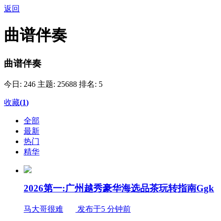
返回
曲谱伴奏
曲谱伴奏
今日: 246
主题: 25688
排名: 5
收藏
(
1
)
全部
最新
热门
精华
2026第一:广州越秀豪华海选品茶玩转指南Ggk
马大哥很难
发布于5 分钟前