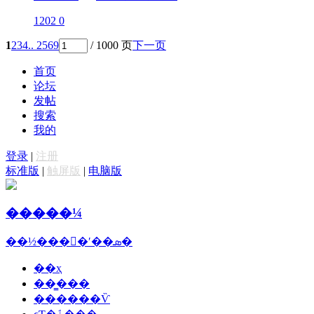
1202
0
1
2
3
4
.. 2569
/ 1000 页
下一页
首页
论坛
发帖
搜索
我的
登录
|
注册
标准版
|
触屏版
|
电脑版
�����¼
��½���ྫ�ʹ��ܣ�
��ҳ
��̳���
������Ѷ