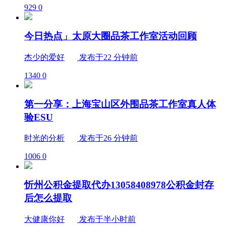
929
0
今日热点」太原大圈品茶工作室活动回顾
杰少的爱好
发布于22 分钟前
1340
0
第一分享：上海宝山区外围品茶工作室真人体
验ESU
时光的分析
发布于26 分钟前
1006
0
忻州公积金提取代办13058408978公积金封存
后怎么提取
大健康你好
发布于半小时前