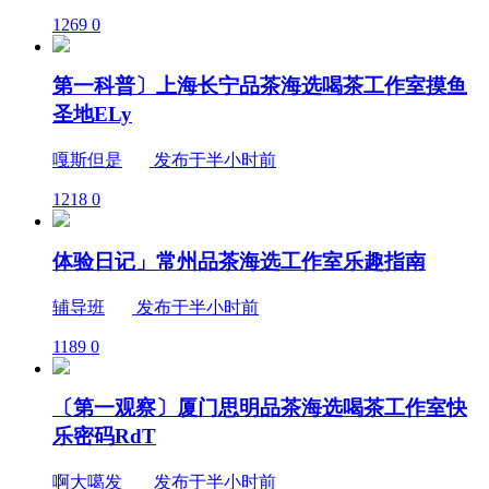
1269
0
第一科普〕上海长宁品茶海选喝茶工作室摸鱼
圣地ELy
嘎斯但是
发布于半小时前
1218
0
体验日记」常州品茶海选工作室乐趣指南
辅导班
发布于半小时前
1189
0
〔第一观察〕厦门思明品茶海选喝茶工作室快
乐密码RdT
啊大噶发
发布于半小时前