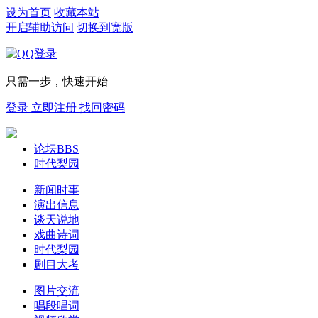
设为首页
收藏本站
开启辅助访问
切换到宽版
只需一步，快速开始
登录
立即注册
找回密码
论坛
BBS
时代梨园
新闻时事
演出信息
谈天说地
戏曲诗词
时代梨园
剧目大考
图片交流
唱段唱词