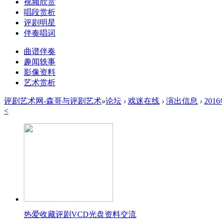
视频欣赏
唱段赏析
评剧明星
伴奏唱词
曲谱伴奏
趣闻轶事
影像资料
艺术赏析
评剧艺术网-森哥与评剧艺术
»
论坛
›
戏迷在线
›
演出信息
›
20
<
热爱收藏评剧VCD光盘资料交流