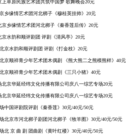
影院京上草原民族艺术团共筑中国梦 歌舞晚会20元
院北京乡缘情艺术团河北梆子《穆桂英挂帅》20元
剧院北京乡缘情艺术团河北梆子《秦香莲后传》20元
院北京水韵和顺评剧团 评剧《清风亭》20元
剧院北京水韵和顺评剧团 评剧《打金枝》20元
影剧院北京顺祥青少年艺术团木偶剧 《熊大熊二之熊模熊样》40元
影剧院北京顺祥青少年艺术团木偶剧《三只小猪》40元
小剧场北京华延经纬文化传播有限公司庆八一综艺专场20元
小剧场北京华延经纬文化传播有限公司庆八一综艺专场20元
剧场中国评剧院评剧《秦香莲》30元/40元/50元
大剧场北京市河北梆子剧团河北梆子《牧羊图》30元/40元/50元
场北 京 曲 剧 团曲剧《黄叶红楼》30元/40元/50元