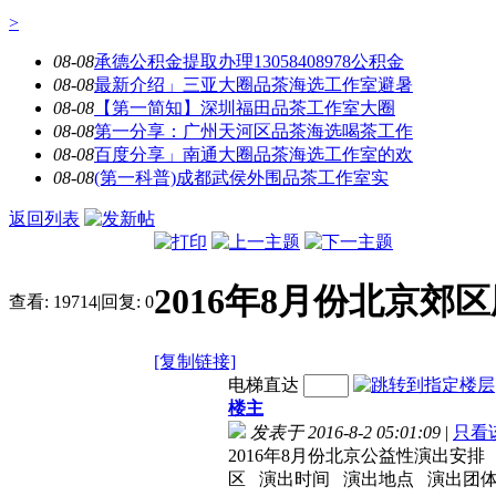
>
08-08
承德公积金提取办理13058408978公积金
08-08
最新介绍」三亚大圈品茶海选工作室避暑
08-08
【第一简知】​深圳福田品茶工作室大圈
08-08
第一分享：广州天河区品茶海选喝茶工作
08-08
百度分享」南通大圈品茶海选工作室的欢
08-08
​(第一科普)成都武侯外围品茶工作室实
返回列表
2016年8月份北京郊
查看:
19714
|
回复:
0
[复制链接]
电梯直达
楼主
发表于 2016-8-2 05:01:09
|
只看
2016年8月份北京公益性演出安排
区 演出时间 演出地点 演出团