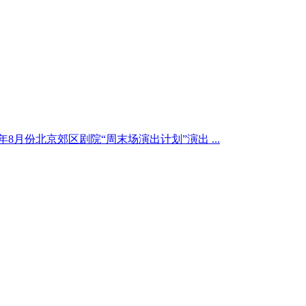
16年8月份北京郊区剧院“周末场演出计划”演出 ...