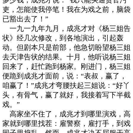
吏，怎能使我停笔！我在为戏之前，脑袋
已豁出去了！”
一九一九年九月，成兆才对《杨三姐告
状》经几次修改，到各地演出，引起轰
动。但剧本只是前部，他急切盼望杨三姐
去天津告状的结果。十月，他听说杨三姐
回来了，赶忙跑到杨家。刚进门，杨三姐
便跪到成兆才面前，说：“表叔，赢了，
咱赢了！”成兆才弯腰扶起三姐说：“好丫
头，有骨气，赢了就好，我接着写下半截
戏。”
高家坐不住了，成兆才到哪里演戏，高
家就到哪里找茬：雇警察，雇打手，到戏
园子里捣乱。然而，成兆才决不屈服于高