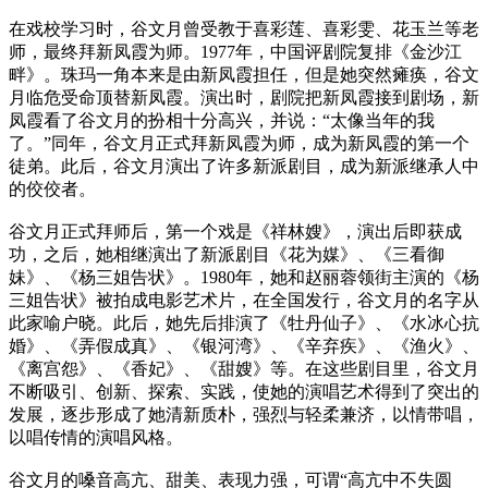
在戏校学习时，谷文月曾受教于喜彩莲、喜彩雯、花玉兰等老
师，最终拜新凤霞为师。1977年，中国评剧院复排《金沙江
畔》。珠玛一角本来是由新凤霞担任，但是她突然瘫痪，谷文
月临危受命顶替新凤霞。演出时，剧院把新凤霞接到剧场，新
凤霞看了谷文月的扮相十分高兴，并说：“太像当年的我
了。”同年，谷文月正式拜新凤霞为师，成为新凤霞的第一个
徒弟。此后，谷文月演出了许多新派剧目，成为新派继承人中
的佼佼者。
谷文月正式拜师后，第一个戏是《祥林嫂》，演出后即获成
功，之后，她相继演出了新派剧目《花为媒》、《三看御
妹》、《杨三姐告状》。1980年，她和赵丽蓉领街主演的《杨
三姐告状》被拍成电影艺术片，在全国发行，谷文月的名字从
此家喻户晓。此后，她先后排演了《牡丹仙子》、《水冰心抗
婚》、《弄假成真》、《银河湾》、《辛弃疾》、《渔火》、
《离宫怨》、《香妃》、《甜嫂》等。在这些剧目里，谷文月
不断吸引、创新、探索、实践，使她的演唱艺术得到了突出的
发展，逐步形成了她清新质朴，强烈与轻柔兼济，以情带唱，
以唱传情的演唱风格。
谷文月的嗓音高亢、甜美、表现力强，可谓“高亢中不失圆