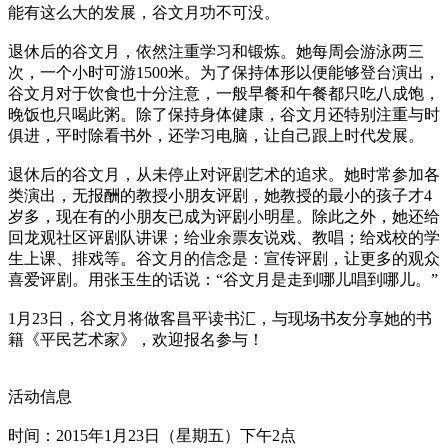
能有这么大的发展，谷文月功不可没。
退休后的谷文月，依然注重学习和锻炼。她每周会游泳两三
次，一个小时可游1500米。为了保持体形以便能够登台演出，
谷文月对于饮食也十分注意，一般早餐和午餐都只吃八成饱，
晚饭也只喝此粥。除了保持身体健康，谷文月还特别注重与时
俱进，平时除看书外，还学习电脑，让自己跟上时代发展。
退休后的谷文月，从未停止对评剧艺术的追求。她时常参加各
类演出，无报酬的教授小朋友评剧，她教授的最小的孩子才4
岁多，现在有的小朋友已成为评剧小明星。除此之外，她还给
回龙观社区评剧队讲课；给业余票友说戏、教唱；给戏校的学
生上课、排戏等。谷文月的信念是：宣传评剧，让更多的观众
喜爱评剧。用张玉生的话说：“谷文月是走到哪儿唱到哪儿。”
1月23日，谷文月将做客昌平读书汇，与现场书友分享她的书
籍《平民艺术家》，欢迎报名参与！
活动信息
时间：2015年1月23日（星期五）下午2点