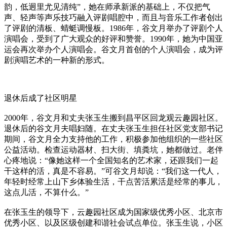
韵，低迥里尤见清纯”，她在师承新派的基础上，不仅把气
声、轻声等声乐技巧融入评剧唱腔中，而且与音乐工作者创出
了评剧的清板、蜻蜓调慢板。1986年，谷文月举办了评剧个人
演唱会，受到了广大观众的好评和赞誉。1990年，她为中国亚
运会再次举办个人演唱会。谷文月首创的个人演唱会，成为评
剧演唱艺术的一种新的形式。
退休后成了社区明星
2000年，谷文月和丈夫张玉生搬到昌平区回龙观云趣园社区。
退休后的谷文月夫唱妇随。在丈夫张玉生担任社区党支部书记
期间，谷文月全力支持他的工作，积极参加他组织的一些社区
公益活动。检查运动器材、扫大街、填粪坑，她都做过。老伴
心疼地说：“像她这样一个全国知名的艺术家，还跟我们一起
干这样的活，真是不容易。”可谷文月却说：“我们这一代人，
年轻时经常上山下乡体验生活，干点苦活累活是经常的事儿，
这点儿活，不算什么。”
在张玉生的领导下，云趣园社区成为国家级优秀小区、北京市
优秀小区、以及区级创建和谐社会试点单位。张玉生说，小区