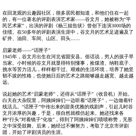
在回龙观的云趣园社区，很多居民都知道，和他们住在一起
的，有一位著名的评剧表演艺术家——谷文月，她被称为“平
民艺术家”，出演的评剧《杨三姐告状》曾创下连演3000场的
佳绩。在50多年的评剧表演生涯中，谷文月的艺术足迹遍及了
矿井、油田、车间、山区、田头……
启蒙老师――“话匣子”
1945年，谷文月出生在河北省固安县。俗话说，穷人的孩子早
当家。小时候的谷文月就显得特别懂事，捡煤渣、纳鞋底子、
挑水等苦力活儿，样样都干过。艰难的生活环境，培养了她坚
韧不拔的性格，也使她日后的艺术之路能够越走越宽、越走越
远。
说起她的艺术“启蒙老师”，还得从“话匣子”（收音机）开始。
白天在大杂院里，阿姨婶婶们一边听着“话匣子”，一边做着针
线活儿。“话匣子”中传出来的甜美优雅的戏剧声，引起儿时谷
文月浓厚的兴趣，于是，很自然就模仿起来。她还找来各
种“行头”对着镜子“化妆”，得到了阿姨婶婶们啧啧称赞，无形
之中深受鼓舞。后来，她经过不懈努力，考取了北京市评剧
团，开始了评剧演员的生涯。