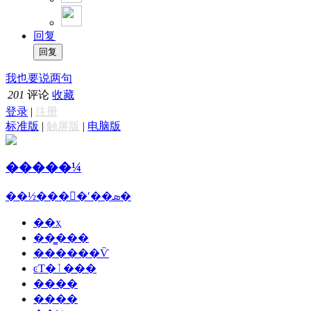
回复
我也要说两句
201
评论
收藏
登录
|
注册
标准版
|
触屏版
|
电脑版
�����¼
��½���ྫ�ʹ��ܣ�
��ҳ
��̳���
������Ѷ
ͼƬ�ٲ���
����
����