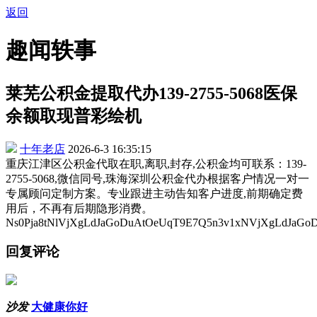
返回
趣闻轶事
莱芜公积金提取代办139-2755-5068医保
余额取现普彩绘机
十年老店
2026-6-3 16:35:15
重庆江津区公积金代取在职,离职,封存,公积金均可联系：139-
2755-5068,微信同号,珠海深圳公积金代办根据客户情况一对一
专属顾问定制方案。专业跟进主动告知客户进度,前期确定费
用后，不再有后期隐形消费。
Ns0Pja8tNlVjXgLdJaGoDuAtOeUqT9E7Q5n3v1xNVjXgLdJaG
回复评论
沙发
大健康你好