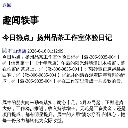
返回
趣闻轶事
今日热点」扬州品茶工作室体验日记
苍山饭店
2026-6-16 01:12:09
今日热点」扬州品茶工作室体验日记✅【溦-306-9835-004 】
✅【信誉第一】【十年老店】午后的阳光斜斜漫进木格窗，落
在临窗的茶席上。✅【溦-306-9835-004 】✅紫砂壶正腾起袅袅
白雾，✅【溦-306-9835-004 】✅龙井的清香混着陈年普洱的醇
厚，✅【溦-306-9835-004 】✅在工作室里漫成一片柔软的云。
属牛的朋友向来勤奋踏实，耐心十足。5月23号起，正财运势
大好，工作稳步推进，收入持续增长。无论是工资奖金，还是
项目提成，都有明显提升。属牛的人用“滴水穿石”的恒心，把
每一份努力都转化为实际收益。